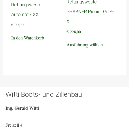
Rettungsweste
Rettungsweste
GRABNER Pionier Gr. S-
Automatik XXL
XL
€
99,90
€
228,00
In den Warenkorb
Dieses
Ausführung wählen
Produkt
weist
mehrere
Varianten
auf.
Die
Optionen
Witti Boots- und Zillenbau
können
auf
Ing. Gerald Witti
der
Produktseite
gewählt
Freizell 4