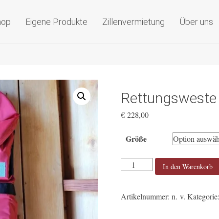
olzboote nach Maß
hop
Eigene Produkte
Zillenvermietung
Über uns
Rettungsweste 
€
228,00
Größe
Rettungsweste
In den Warenkorb
GRABNER
Pionier
Artikelnummer:
n. v.
Kategorie
Gr.
S-