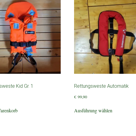
sweste Kid Gr. 1
Rettungsweste Automatik
€
99,90
Dieses
Warenkorb
Ausführung wählen
Produkt
weist
mehrere
Varianten