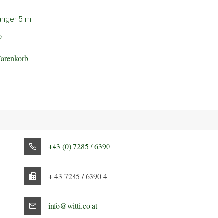
änger 5 m
0
Warenkorb
+43 (0) 7285 / 6390
+ 43 7285 / 6390 4
info@witti.co.at