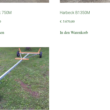
k 750M
Harbeck B1350M
0
€
5.670,00
sen
In den Warenkorb