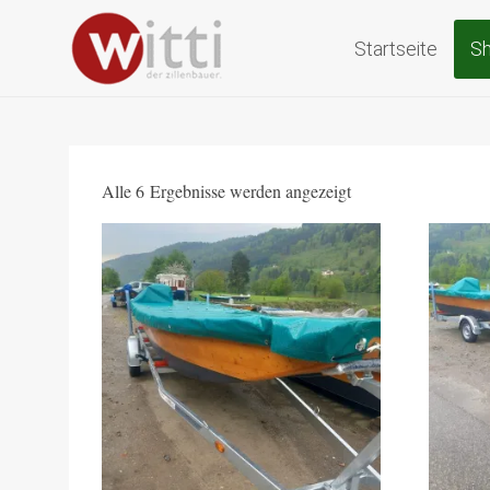
Zillen und H
Startseite
S
Zum
Inhalt
springen
Alle 6 Ergebnisse werden angezeigt