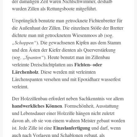
der damaligen Zeit waren Nichtschwimmer, deshalb
wurden Zillen als Rettungsboote mitgeführt.
Ursprünglich benutzte man getrocknete Fichtenbretter für
die Außenhaut der Zillen. Die einzelnen Stöße der Bretter
dichtete man mit getrocknetem Wiesenmoos ab (sog.
„Schoppen“
). Die gewachsenen Kipfen aus dem Stamm
und den Ästen der Kiefer dienten als Querverstärkung
(sog.
„Spanten“
). Heute benutzt man im Zillenbau
Fichten- oder
verleimte Dreischichtplatten aus
Lärchenholz
. Diese werden mit verleimten
Lärchenspanten versehen und mit Epoxidharz wasserfest
verleimt.
Der Holzzillenbau erfordert neben Sachkenntnis vor allem
handwerkliches Können
. Formschönheit, Ausstattung
und Lebensdauer einer Holzzille hängen nicht zuletzt
davon ab, ob sie von einem wahren Meister gebaut worden
Einzelanfertigung
ist. Jede Zille ist eine
und darf, wenn
auch nach Vorlagen und Schablonen gebaut, als