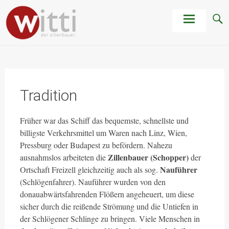
Zum
Zillen und Holzboote nach
Inhalt
Maß
springen
Tradition
Früher war das Schiff das bequemste, schnellste und
billigste Verkehrsmittel um Waren nach Linz, Wien,
Pressburg oder Budapest zu befördern. Nahezu
Zillenbauer (Schopper)
ausnahmslos arbeiteten die
der
Nauführer
Ortschaft Freizell gleichzeitig auch als sog.
(Schlögenfahrer). Nauführer wurden von den
donauabwärtsfahrenden Flößern angeheuert, um diese
sicher durch die reißende Strömung und die Untiefen in
der Schlögener Schlinge zu bringen. Viele Menschen in