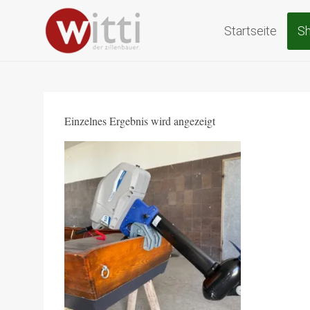
Zillen und H
Startseite
S
Zum
Inhalt
springen
Einzelnes Ergebnis wird angezeigt