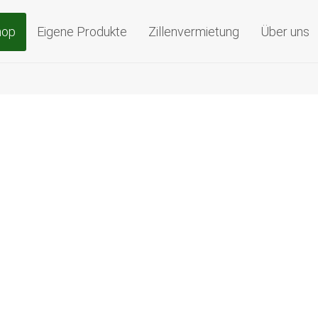
olzboote nach Maß
hop
Eigene Produkte
Zillenvermietung
Über uns