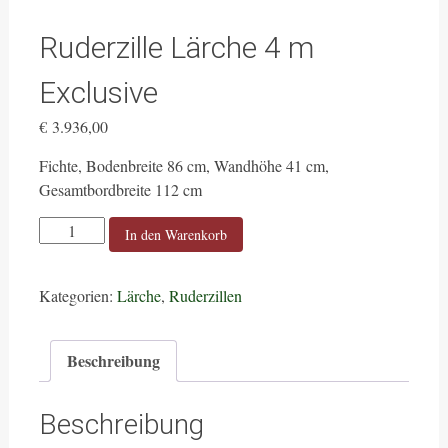
Ruderzille Lärche 4 m
Exclusive
€
3.936,00
Fichte, Bodenbreite 86 cm, Wandhöhe 41 cm,
Gesamtbordbreite 112 cm
Ruderzille
In den Warenkorb
Lärche
4
Kategorien:
Lärche
,
Ruderzillen
m
Exclusive
Menge
Beschreibung
Beschreibung