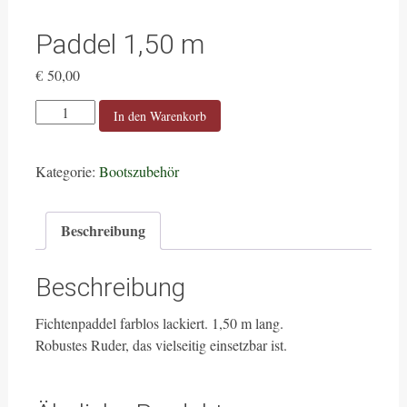
Paddel 1,50 m
€
50,00
Paddel
In den Warenkorb
1,50
m
Kategorie:
Bootszubehör
Menge
Beschreibung
Beschreibung
Fichtenpaddel farblos lackiert. 1,50 m lang.
Robustes Ruder, das vielseitig einsetzbar ist.