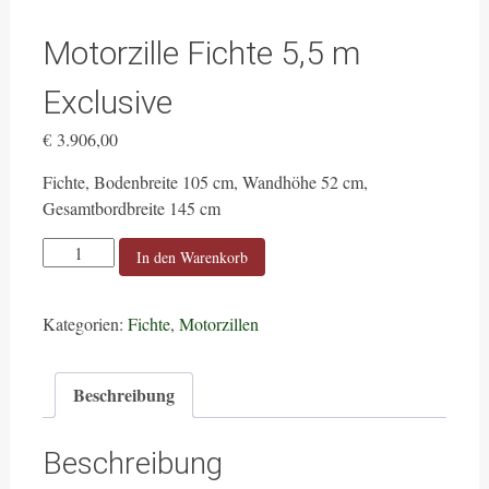
Motorzille Fichte 5,5 m
Exclusive
€
3.906,00
Fichte, Bodenbreite 105 cm, Wandhöhe 52 cm,
Gesamtbordbreite 145 cm
Motorzille
In den Warenkorb
Fichte
5,5
Kategorien:
Fichte
,
Motorzillen
m
Exclusive
Menge
Beschreibung
Beschreibung