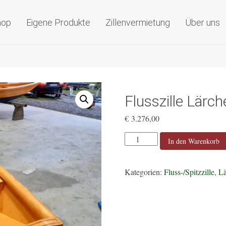
olzboote nach Maß
hop
Eigene Produkte
Zillenvermietung
Über uns
Flusszille Lärc
€
3.276,00
Flusszille
In den Warenkorb
Lärche
6,5
Kategorien:
Fluss-/Spitzzille
,
Lä
m
Basic
Menge