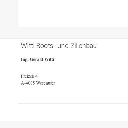
Witti Boots- und Zillenbau
Ing. Gerald Witti
Freizell 4
A-4085 Wesenufer
WordPress Cookie Plugin von Real Cookie Banner