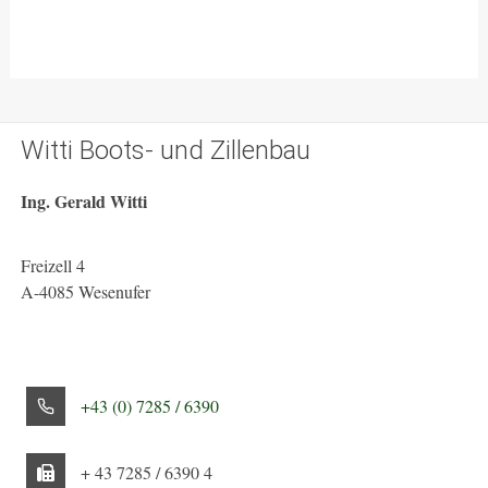
mehrere
mehrere
Varianten
Varianten
auf.
auf.
Die
Die
Optionen
Optionen
Witti Boots- und Zillenbau
können
können
auf
auf
Ing. Gerald Witti
der
der
Produktseite
Produktseite
gewählt
gewählt
Freizell 4
werden
werden
A-4085 Wesenufer
+43 (0) 7285 / 6390
+ 43 7285 / 6390 4