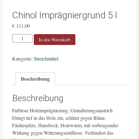
Chinol Imprägniergrund 5 l
€
111,00
Chinol
In den Warenkorb
Imprägniergrund
5
Kategorie:
Streichmittel
l
Menge
Beschreibung
Beschreibung
Farblose Holzimprägnierung, Grundierungsanstrich
Dringt tief in das Holz ein, schützt gegen Bläue,
Fäulnispilze, Hausbock, Holzwurm, mit vorbeugender
Wirkung gegen Witterungseinflüsse. Verhindert das