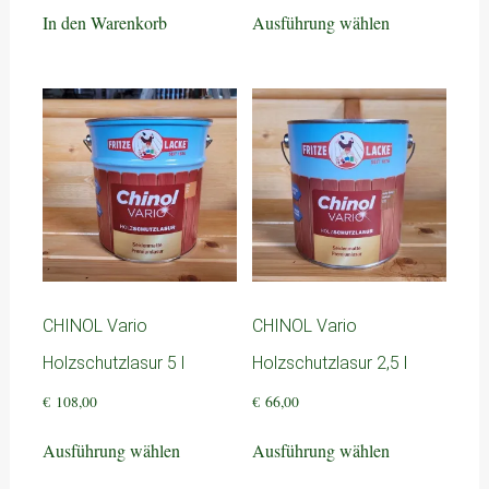
Dieses
In den Warenkorb
Ausführung wählen
Produkt
weist
mehrere
Varianten
auf.
Die
Optionen
können
auf
der
Produktseite
gewählt
CHINOL Vario
CHINOL Vario
werden
Holzschutzlasur 5 l
Holzschutzlasur 2,5 l
€
108,00
€
66,00
Dieses
Dieses
Ausführung wählen
Ausführung wählen
Produkt
Produkt
weist
weist